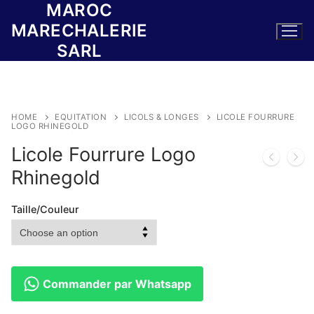
MAROC
Skip
to
MARECHALERIE
content
SARL
HOME
EQUITATION
LICOLS & LONGES
LICOLE FOURRURE
LOGO RHINEGOLD
Licole Fourrure Logo
Rhinegold
Taille/Couleur
Commander par Whatsapp