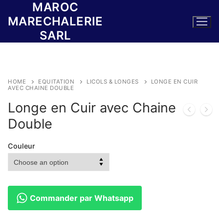
MAROC
Skip
to
MARECHALERIE
content
SARL
HOME
EQUITATION
LICOLS & LONGES
LONGE EN CUIR
AVEC CHAINE DOUBLE
Longe en Cuir avec Chaine
Double
Couleur
Commander par Whatsapp