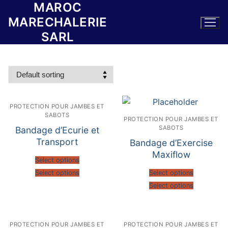
MAROC
Skip
to
MARECHALERIE
content
SARL
PROTECTION POUR JAMBES ET
SABOTS
PROTECTION POUR JAMBES ET
SABOTS
Bandage d’Ecurie et
Transport
Bandage d’Exercise
Maxiflow
Select options
Select options
Select options
Select options
PROTECTION POUR JAMBES ET
PROTECTION POUR JAMBES ET