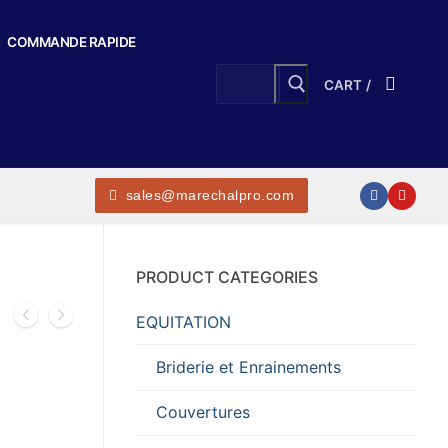
COMMANDE RAPIDE
Search
CART
/
for:
sales@marechalpro.com
N
PRODUCT CATEGORIES
EQUITATION
Briderie et Enrainements
Couvertures