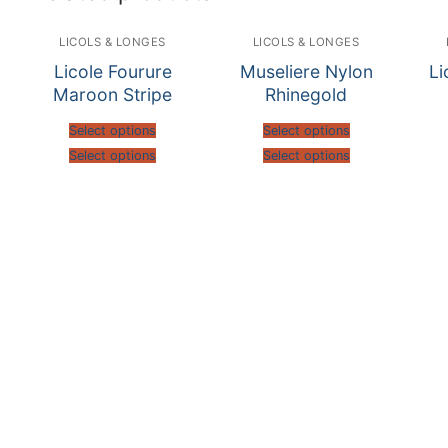
LICOLS & LONGES
LICOLS & LONGES
Licole Fourure
Museliere Nylon
Li
Maroon Stripe
Rhinegold
Select options
Select options
Select options
Select options