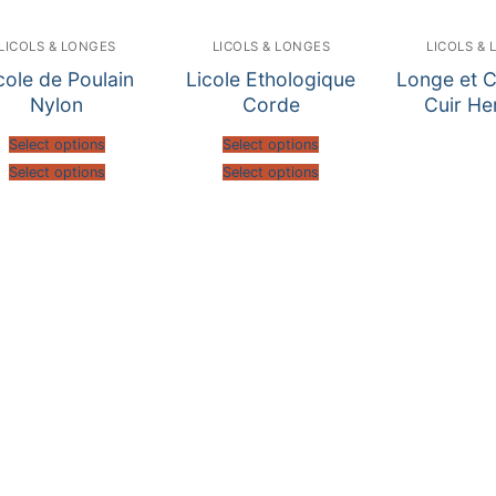
LICOLS & LONGES
LICOLS & LONGES
LICOLS &
cole de Poulain
Licole Ethologique
Longe et C
Nylon
Corde
Cuir He
Select options
Select options
Select options
Select options