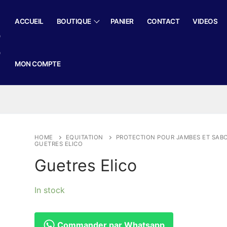
ACCUEIL
BOUTIQUE
PANIER
CONTACT
VIDEOS
MON COMPTE
HOME
EQUITATION
PROTECTION POUR JAMBES ET SAB
GUETRES ELICO
Guetres Elico
In stock
Commander par Whatsapp