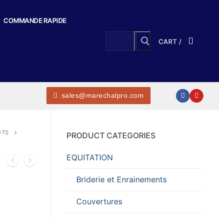
COMMANDE RAPIDE
Search
CART
/
for:
sales@marechalpro.com
OTS
PRODUCT CATEGORIES
EQUITATION
Briderie et Enrainements
Couvertures