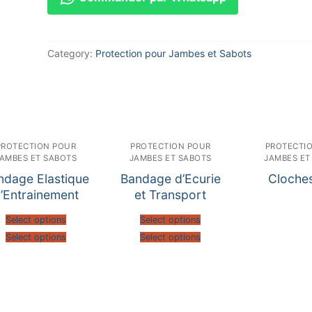
Category:
Protection pour Jambes et Sabots
PROTECTION POUR
PROTECTION POUR
PROTECTI
AMBES ET SABOTS
JAMBES ET SABOTS
JAMBES ET
ndage Elastique
Bandage d’Ecurie
Cloches
’Entrainement
et Transport
Select options
Select options
Select options
Select options