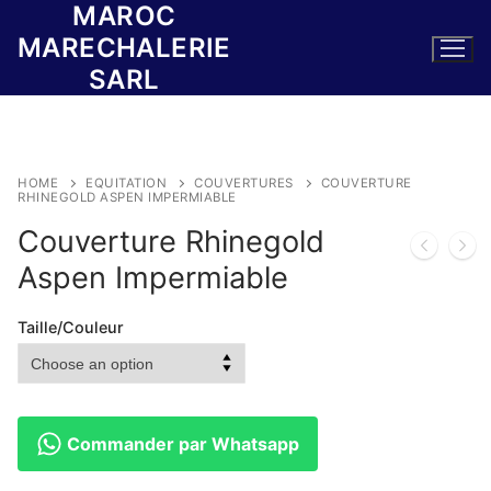
MAROC
Skip
to
MARECHALERIE
content
SARL
HOME
EQUITATION
COUVERTURES
COUVERTURE
RHINEGOLD ASPEN IMPERMIABLE
Couverture Rhinegold
Aspen Impermiable
Taille/Couleur
Commander par Whatsapp