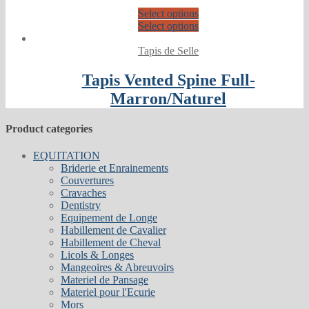
Select options
Select options
Tapis de Selle
Tapis Vented Spine Full-
Marron/Naturel
Product categories
EQUITATION
Briderie et Enrainements
Couvertures
Cravaches
Dentistry
Equipement de Longe
Habillement de Cavalier
Habillement de Cheval
Licols & Longes
Mangeoires & Abreuvoirs
Materiel de Pansage
Materiel pour l'Ecurie
Mors