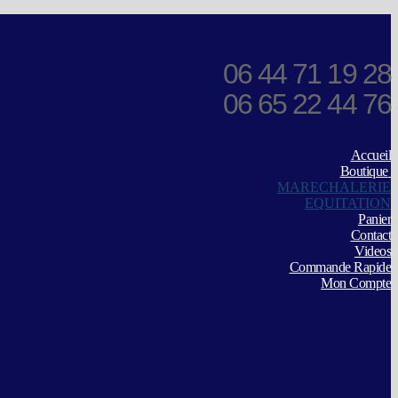
06 44 71 19 28
06 65 22 44 76
Accueil
Boutique
MARECHALERIE
EQUITATION
Panier
Contact
Videos
Commande Rapide
Mon Compte