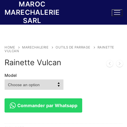
MAROC
Skip
to
MARECHALERIE
content
SARL
HOME
MARECHALERIE
OUTILS DE PARRAGE
RAINETTE
VULCAN
Rainette Vulcan
Model
Commander par Whatsapp