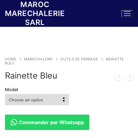
MAROC
Skip
to
MARECHALERIE
content
SARL
HOME
MARECHALERIE
OUTILS DE PARRAGE
RAINETTE
BLEU
Rainette Bleu
Model
Commander par Whatsapp