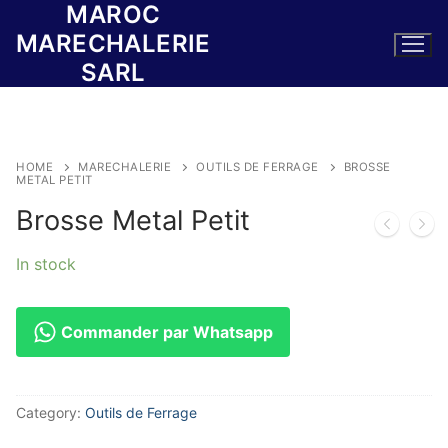
MAROC
Skip
to
MARECHALERIE
content
SARL
HOME
MARECHALERIE
OUTILS DE FERRAGE
BROSSE
METAL PETIT
Brosse Metal Petit
In stock
Commander par Whatsapp
Category:
Outils de Ferrage